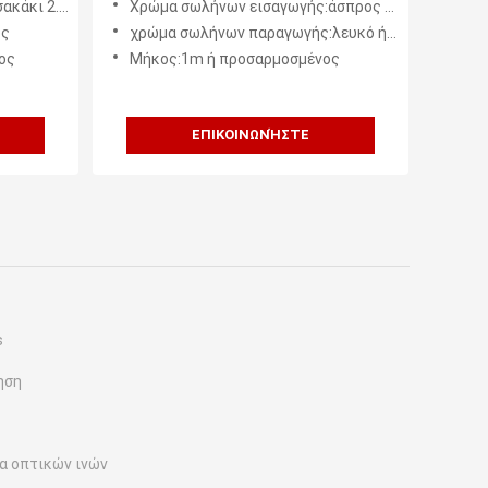
άκι 2.0mm
Χρώμα σωλήνων εισαγωγής:άσπρος ή προσαρμοσμένος
ος
χρώμα σωλήνων παραγωγής:λευκό ή blue+orange ή προσαρμοσμένος
ος
Μήκος:1m ή προσαρμοσμένος
ΕΠΙΚΟΙΝΩΝΉΣΤΕ
s
ηση
α οπτικών ινών