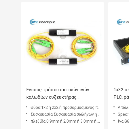
Ενιαίος τρόπου οπτικών ινών
1x32 ο
καλωδίων συζευκτήρας
PLC, ρ
παραθύρων θραυστών 1310nm
συνδετ
Θύρα:1x2 ή 2x2 ή προσαρμοσμένος προαιρετικός
Απώλε
1550nm διπλός
Συσκευασία:Συσκευασία σωλήνων ή ABS χάλυβα προαιρετική
Spec:1
πλεξίδα:0.9mm ή 2.0mm ή 3.0mm ή προσαρμοσμένος
ίνα:G