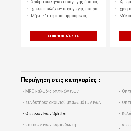
Χρώμα σωλήνων εισαγωγής:άσπρος ή προσαρμοσμένος
Χρώμα σ
λευκό
χρώμα σωλήνων παραγωγής:άσπρος ή προσαρμοσμένος
χρώμα σ
Μήκος:1m ή προσαρμοσμένος
Μήκος
ΕΠΙΚΟΙΝΩΝΉΣΤΕ
Περιήγηση στις κατηγορίες：
MPO καλώδιο οπτικών ινών
Οπτι
Συνδετήρες σκοινιού μπαλωμάτων ινών
Οπτι
Οπτικών Ινών Splitter
Καλώ
οπτικών ινών πομποδέκτη
οπτι