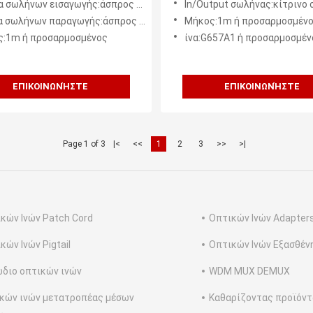
ωλήνων εισαγωγής:άσπρος ή προσαρμοσμένος
In/Output σωλήνας:κίτρινο σακ
δοκιμής
ωλήνων παραγωγής:άσπρος ή προσαρμοσμένος
Μήκος:1m ή προσαρμοσμέν
:1m ή προσαρμοσμένος
ίνα:G657A1 ή προσαρμοσμέν
ΕΠΙΚΟΙΝΩΝΉΣΤΕ
ΕΠΙΚΟΙΝΩΝΉΣΤΕ
Page 1 of 3
|<
<<
1
2
3
>>
>|
κών Ινών Patch Cord
Οπτικών Ινών Adapter
κών Ινών Pigtail
Οπτικών Ινών Εξασθέν
διο οπτικών ινών
WDM MUX DEMUX
κών ινών μετατροπέας μέσων
Καθαρίζοντας προϊόντ