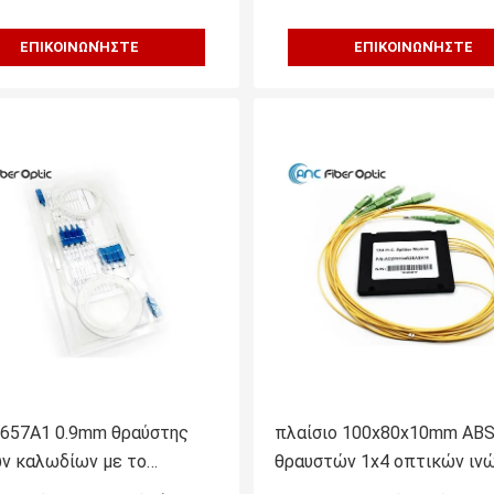
ΕΠΙΚΟΙΝΩΝΉΣΤΕ
ΕΠΙΚΟΙΝΩΝΉΣΤΕ
657A1 0.9mm θραύστης
πλαίσιο 100x80x10mm AB
ν καλωδίων με το
θραυστών 1x4 οπτικών ιν
ήρα Sc SCAPC FCAPC
2.0mm SCAPC για τον εξοπ