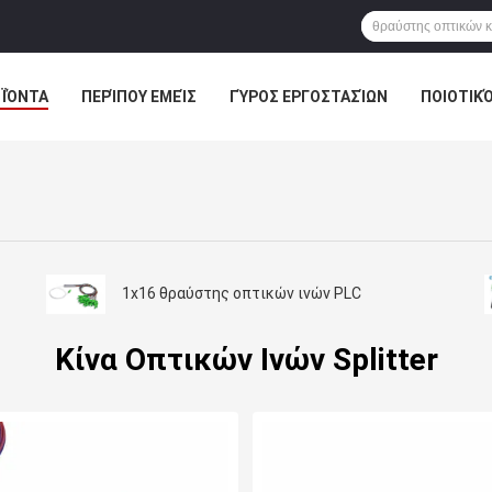
ΪΌΝΤΑ
ΠΕΡΊΠΟΥ ΕΜΕΊΣ
ΓΎΡΟΣ ΕΡΓΟΣΤΑΣΊΩΝ
ΠΟΙΟΤΙΚ
ΕΙΔΉΣΕΙΣ
1x16 θραύστης οπτικών ινών PLC
Κίνα Οπτικών Ινών Splitter