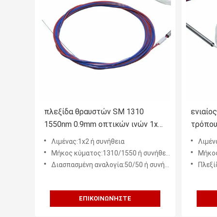
πλεξίδα θραυστών SM 1310
ενιαίο
1550nm 0.9mm οπτικών ινών 1x2
τρόπου
FBT χωρίς συνδετήρα
ινών 1
Λιμένας:1x2 ή συνήθεια
Λιμέν
Μήκος κύματος:1310/1550 ή συνήθεια
Μήκος
Διασπασμένη αναλογία:50/50 ή συνήθεια
Πλεξίδ
ΕΠΙΚΟΙΝΩΝΉΣΤΕ