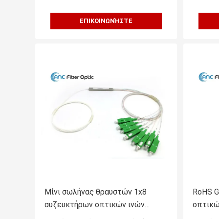
ΕΠΙΚΟΙΝΩΝΉΣΤΕ
Μίνι σωλήνας θραυστών 1x8
RoHS G
συζευκτήρων οπτικών ινών
οπτικώ
δικτύων PON που χρωματίζεται ή
συνδετ