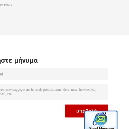
ών ινών
στε μήνυμα