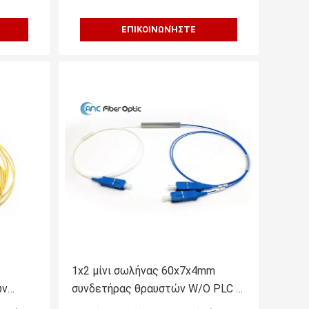
ΕΠΙΚΟΙΝΩΝΉΣΤΕ
S
1x2 μίνι σωλήνας 60x7x4mm
ών
συνδετήρας θραυστών W/O PLC ή
λισμό
με το συνδετήρα Sc LC FC