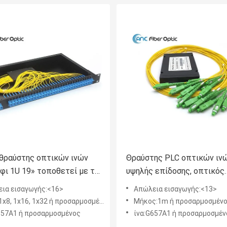
 θραύστης οπτικών ινών
Θραύστης PLC οπτικών ιν
άφι 1U 19» τοποθετεί με το
υψηλής επίδοσης, οπτικός
ήρα 2.0mm SCPC
θραύστης καλωδίων 2.0m
ια εισαγωγής:<16>
Απώλεια εισαγωγής:<13>
SCAPC
x8, 1x16, 1x32 ή προσαρμοσμένος
Μήκος:1m ή προσαρμοσμέν
657A1 ή προσαρμοσμένος
ίνα:G657A1 ή προσαρμοσμέν