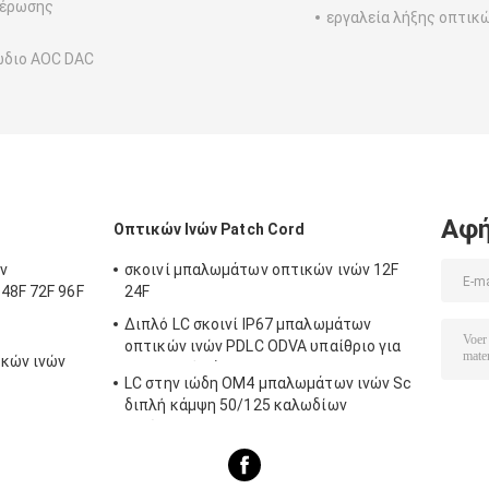
μέρωσης
εργαλεία λήξης οπτικ
ώδιο AOC DAC
Αφή
Οπτικών Ινών Patch Cord
ν
σκοινί μπαλωμάτων οπτικών ινών 12F
48F 72F 96F
24F
Διπλό LC σκοινί IP67 μπαλωμάτων
οπτικών ινών PDLC ODVA υπαίθριο για
ικών ινών
το σταθμό βάσης 3G 4G
LC στην ιώδη OM4 μπαλωμάτων ινών Sc
διπλή κάμψη 50/125 καλωδίων
αναίσθητη