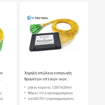
ών
Χαμηλή απώλεια εισαγωγής
θραυστών οπτικών ινών
m
συστημάτων FTTX με το
μήκος κύματος:12601620nm
συνδετήρα 2.0mm SCAPC
ος
Μήκος:1m ή προσαρμοσμένος
ος
ίνα:G657A1 ή προσαρμοσμένος