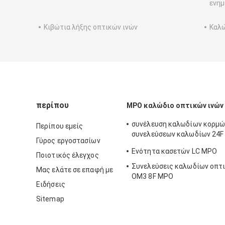
ενη
Κιβώτια λήξης οπτικών ινών
Καλ
περίπου
MPO καλώδιο οπτικών ινών
συνέλευση καλωδίων κορμώ
Περίπου εμείς
συνελεύσεων καλωδίων 24F 
Γύρος εργοστασίων
144F MPO MPO σε MPO
Ενότητα κασετών LC MPO
Ποιοτικός έλεγχος
Συνελεύσεις καλωδίων οπτ
Μας ελάτε σε επαφή με
OM3 8F MPO
Ειδήσεις
Sitemap