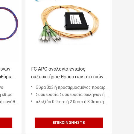
 ινών
FC APC αναλογία ενιαίος
αθύρων
συζευκτήρας θραυστών οπτικών
ινών ακόμη και οπτικής ίνας
νο
Θύρα:3x3 ή προσαρμοσμένος προαιρετικός
τρόπου 3x3
 έθιμο
Συσκευασία:Συσκευασία σωλήνων ή ABS χάλυβα προαιρετική
συνήθεια
πλεξίδα:0.9mm ή 2.0mm ή 3.0mm ή προσαρμοσμένος
ΕΠΙΚΟΙΝΩΝΉΣΤΕ